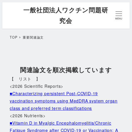
メ
一般社団法人ワクチン問題研
イ
究会
ン
MENU
コ
ン
TOP
重要関連論文
テ
ン
ツ
へ
関連論文を順次掲載しています
移
【 リスト 】
動
<2026 Scientific Reports>
■Characterizing persistent Post-COVID-19
vaccination symptoms using MedDRA system organ
class and preferred term classifications
<2026 Nutrients>
■Vitamin D in Myalgic Encephalomyelitis/Chronic
Fatigue Syndrome after COVID-19 or Vaccination: A