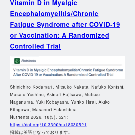
Vitamin D in Myalgic
Encephalomyelitis/Chronic
Fatigue Syndrome after COVID-19
or Vaccination: A Randomized
Controlled Trial
Shinichiro Kodama1, Mitsuko Nakata, Nafuko Konishi,
Masato Yoshino, Akinori Fujisawa, Mutsuo
Naganuma, Yuki Kobayashi, Yuriko Hirai, Akiko
Kitagawa, Masanori Fukushima
Nutrients 2026, 18(3), 521;
https://doi.org/10.3390/nu18030521
掲載は英語となっております。