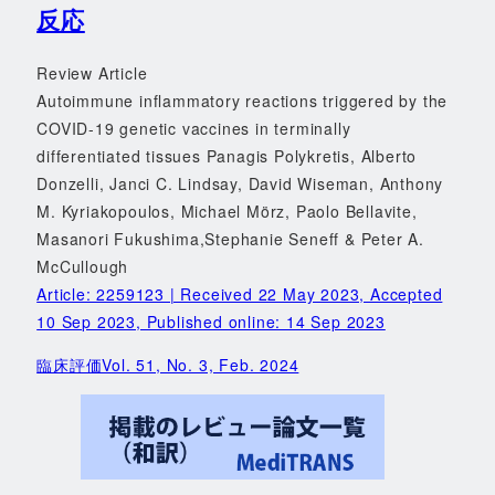
反応
Review Article
Autoimmune inflammatory reactions triggered by the
COVID-19 genetic vaccines in terminally
differentiated tissues Panagis Polykretis, Alberto
Donzelli, Janci C. Lindsay, David Wiseman, Anthony
M. Kyriakopoulos, Michael Mörz, Paolo Bellavite,
Masanori Fukushima,Stephanie Seneff & Peter A.
McCullough
Article: 2259123 | Received 22 May 2023, Accepted
10 Sep 2023, Published online: 14 Sep 2023
臨床評価Vol. 51, No. 3, Feb. 2024