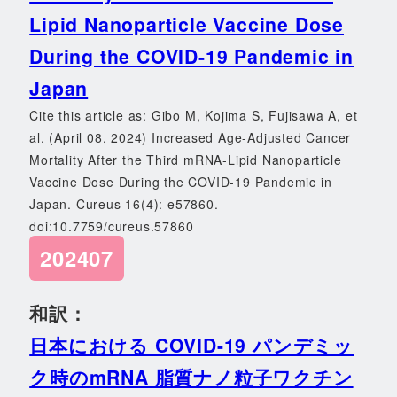
Lipid Nanoparticle Vaccine Dose
During the COVID-19 Pandemic in
Japan
Cite this article as: Gibo M, Kojima S, Fujisawa A, et
al. (April 08, 2024) Increased Age-Adjusted Cancer
Mortality After the Third mRNA-Lipid Nanoparticle
Vaccine Dose During the COVID-19 Pandemic in
Japan. Cureus 16(4): e57860.
doi:10.7759/cureus.57860
202407
和訳：
日本における COVID-19 パンデミッ
ク時のmRNA 脂質ナノ粒子ワクチン