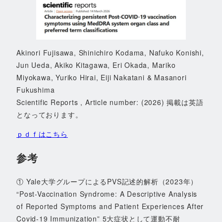
Akinori Fujisawa, Shinichiro Kodama, Nafuko Konishi,
Jun Ueda, Akiko Kitagawa, Eri Okada, Mariko
Miyokawa, Yuriko Hirai, Eiji Nakatani & Masanori
Fukushima
Scientific Reports , Article number: (2026) 掲載は英語
となっております。
ｐｄｆはこちら
参考
① Yale大学グループによるPVS記述的解析（2023年）
“Post-Vaccination Syndrome: A Descriptive Analysis
of Reported Symptoms and Patient Experiences After
Covid-19 Immunization” 5大症状として運動不耐