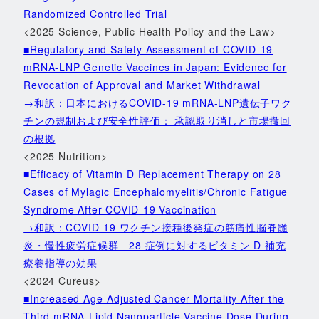
Randomized Controlled Trial
<2025 Science, Public Health Policy and the Law>
■Regulatory and Safety Assessment of COVID-19
mRNA-LNP Genetic Vaccines in Japan: Evidence for
Revocation of Approval and Market Withdrawal
→和訳：日本におけるCOVID-19 mRNA-LNP遺伝子ワク
チンの規制および安全性評価： 承認取り消しと市場撤回
の根拠
<2025 Nutrition>
■Efficacy of Vitamin D Replacement Therapy on 28
Cases of Mylagic Encephalomyelitis/Chronic Fatigue
Syndrome After COVID-19 Vaccination
→和訳：COVID-19 ワクチン接種後発症の筋痛性脳脊髄
炎・慢性疲労症候群 28 症例に対するビタミン D 補充
療養指導の効果
<2024 Cureus>
■Increased Age-Adjusted Cancer Mortality After the
Third mRNA-Lipid Nanoparticle Vaccine Dose During